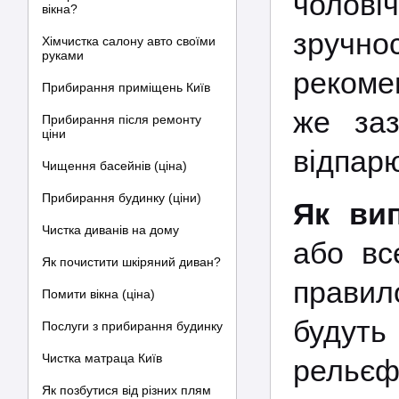
чоловіч
вікна?
зручно
Хімчистка салону авто своїми
руками
рекоме
Прибирання приміщень Київ
же заз
Прибирання після ремонту
ціни
відпар
Чищення басейнів (ціна)
Прибирання будинку (ціни)
Як вип
Чистка диванів на дому
або вс
Як почистити шкіряний диван?
правил
Помити вікна (ціна)
будуть
Послуги з прибирання будинку
Чистка матраца Київ
рельєф
Як позбутися від різних плям