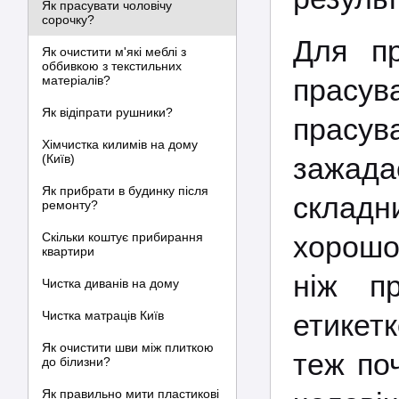
Як прасувати чоловічу
сорочку?
Для пр
Як очистити м'які меблі з
оббивкою з текстильних
матеріалів?
прасува
Як відіпрати рушники?
прасув
Хімчистка килимів на дому
(Київ)
зажада
Як прибрати в будинку після
складн
ремонту?
Скільки коштує прибирання
хорошо
квартири
ніж п
Чистка диванів на дому
Чистка матраців Київ
етикет
Як очистити шви між плиткою
теж поч
до білизни?
Як правильно мити пластикові