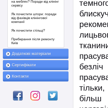
темно
на меблях? Поради від клінінг
сервісу
блиск
Як почистити штори: поради
від фахівців клінінгової
рекоме
компанії
Як почистити стільці?
лицьво
Прибирання після ремонту
ткани
Київ
Додаткові матеріали
прасув
безлі
Сертифікати
прасув
Контакти
тільки
більш