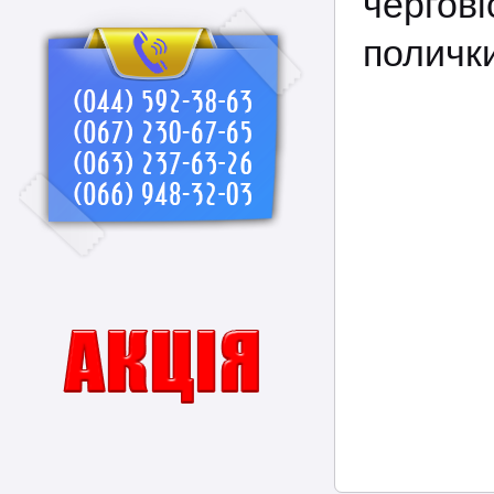
чергов
полички