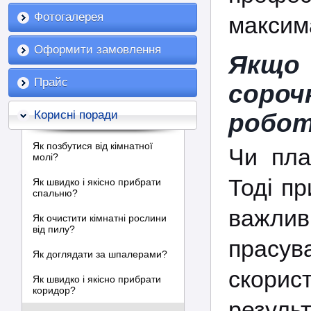
Фотогалерея
максим
Оформити замовлення
Якщо 
Прайс
соро
Корисні поради
робот
Як позбутися від кімнатної
Чи пла
молі?
Тоді п
Як швидко і якісно прибрати
спальню?
важлив
Як очистити кімнатні рослини
від пилу?
прасув
Як доглядати за шпалерами?
скорис
Як швидко і якісно прибрати
коридор?
результ