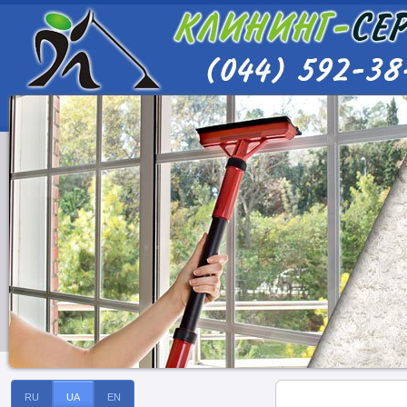
RU
UA
EN