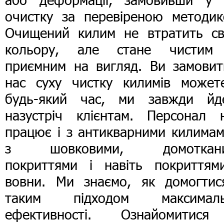
очистку за перевіреною методик
Очищений килим не втратить св
кольору, але стане чистим
приємним на вигляд. Ви замовит
нас суху чистку килимів может
будь-який час, ми завжди йд
назустріч клієнтам. Персонал 
працює і з антикварними килимам
з шовковими, домоткан
покриттями і навіть покриттям
вовни. Ми знаємо, як домогтис
таким підходом максималь
ефективності. Ознайомитис