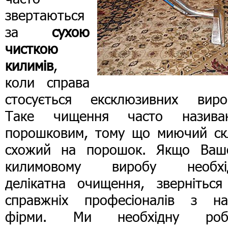
звертаються
за
сухою
чисткою
килимів
,
коли справа
стосується ексклюзивних вироб
Таке чищення часто назива
порошковим, тому що миючий ск
схожий на порошок. Якщо Ваш
килимовому виробу необхі
делікатна очищення, зверніться
справжніх професіоналів з на
фірми. Ми необхідну роб