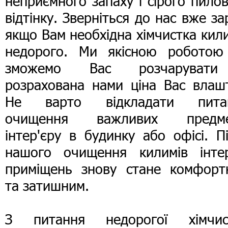
неприємного запаху і сірого пило
відтінку. Зверніться до нас вже за
якщо Вам необхідна хімчистка кил
недорого. Ми якісною роботою
зможемо Вас розчаруват
розрахована нами ціна Вас влашт
Не варто відкладати пита
очищення важливих предме
інтер'єру в будинку або офісі. П
нашого очищення килимів інтер
приміщень знову стане комфорт
та затишним.
З питання
недорогої хімчис