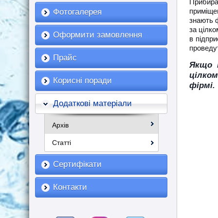
Прибиран
приміще
Фотогалерея
знають ф
за цілко
Оформити замовлення
в підпри
проведут
Прайс
Якщо В
цілком
Корисні поради
фірмі.
Додаткові матеріали
Архів
Статті
Сертифікати
Контакти