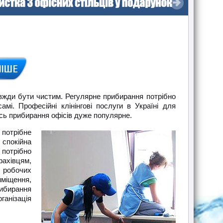
жди бути чистим. Регулярне прибирання потрібно
і. Професійні клінінгові послуги в Україні для
ось прибирання офісів дуже популярне.
 потрібне
 спокійна
 потрібно
фахівцям,
 робочих
иміщення,
рибирання
ганізація