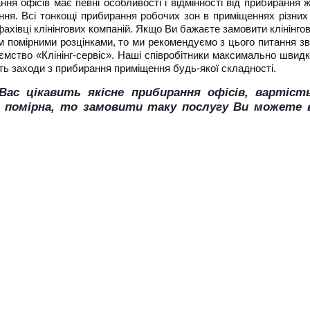
ня офісів має певні особливості і відмінності від прибирання 
ння. Всі тонкощі прибирання робочих зон в приміщеннях різних
ахівці клінінгових компаній. Якщо Ви бажаєте замовити клінінгов
м помірними розцінками, то ми рекомендуємо з цього питання з
ємство «Клінінг-сервіс». Наші співробітники максимально швидко
ь заходи з прибирання приміщення будь-якої складності.
ас цікавить якісне прибирання офісів, вартіст
 помірна, то замовити таку послугу Ви можете 