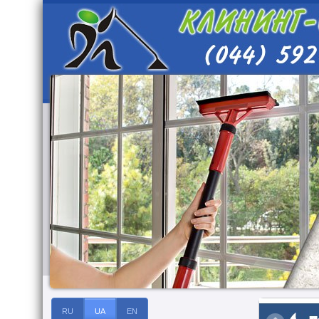
RU
UA
EN