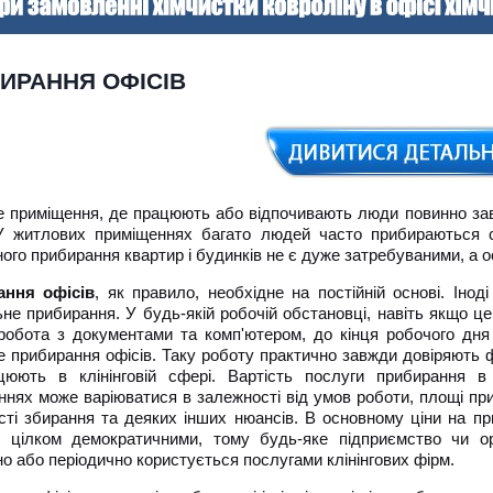
ИРАННЯ ОФІСІВ
е приміщення, де працюють або відпочивають люди повинно зав
 У житлових приміщеннях багато людей часто прибираються сам
ого прибирання квартир і будинків не є дуже затребуваними, а 
ання офісів
, як правило, необхідне на постійній основі. Іноді
не прибирання. У будь-якій робочій обстановці, навіть якщо це
робота з документами та комп'ютером, до кінця робочого дня
е прибирання офісів. Таку роботу практично завжди довіряють 
юють в клінінговій сфері. Вартість послуги прибирання в
ннях може варіюватися в залежності від умов роботи, площі пр
сті збирання та деяких інших нюансів. В основному ціни на п
є цілком демократичними, тому будь-яке підприємство чи ор
о або періодично користується послугами клінінгових фірм.