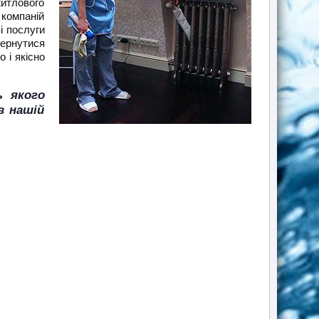
житлового
 компаній
і послуги
вернутися
 і якісно
ь якого
в нашій