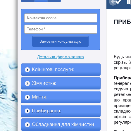
ПРИБ
Будь-як
Детальна форма-заявка
скрізь.
регулярн
Клінінгові послуги:
Прибир
Хімчистка:
генераль
сидяча 
ретельн
Миття:
що прац
приміще
Прибирання:
складно
офісів 
регулярн
Обладнання для хімчистки