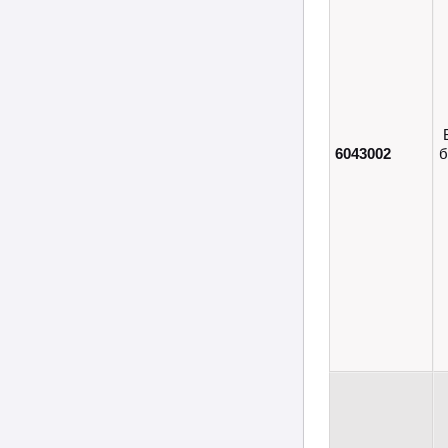
6043002
б