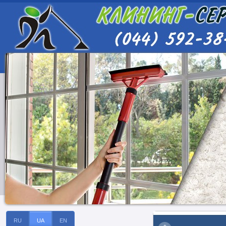
RU
UA
EN