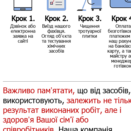
Крок 1.
Крок 2.
Крок 3.
Крок 
Дзвінок або
Виїзд нашого
Чищення
Оплата
електронна
фахівця.
тротуарної
безготівк
заявка на
Огляд обʼєкта
плитки
платежем
сайті
та тестування
наш рахун
хімічних
на банківс
засобів
карту, а т
майстру 
менедже
готівко
Важливо памʼятати,
що від засобів,
використовують,
залежить не тіль
результат виконаних робіт, але і
здоровʼя Вашої сімʼї або
співробітників.
Наша компанія