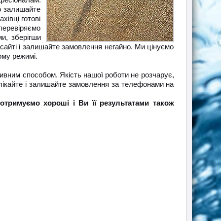
во залишайте
хівці готові
 перевіряємо
ми, зберігши
а сайті і залишайте замовлення негайно. Ми цінуємо
ому режимі.
тивним способом. Якість нашої роботи не розчарує,
олікайте і залишайте замовлення за телефонами на
отримуємо хороші і Ви її результатами також