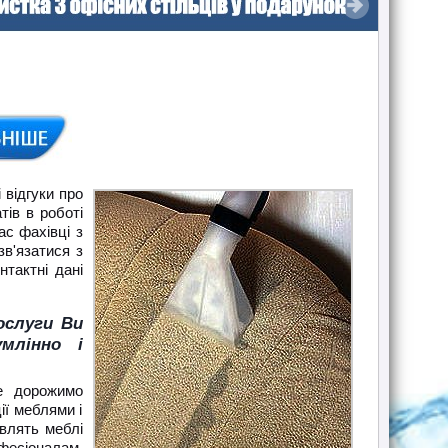
 відгуки про
тів в роботі
с фахівці з
зв'язатися з
тактні дані
ослуги Ви
млінно і
же дорожимо
ії меблями і
авлять меблі
фесіоналам.