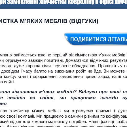
ИСТКА М'ЯКИХ МЕБЛІВ (ВІДГУКИ)
панія займається вже не перший рік хімчисткою м'яких меблів і
ми отримуємо завжди позитивні. Домагатися відмінних результа
омагає дуже хороша хімія і сучасне обладнання. Працюють у на
досвідом і часу багато на виконання робіт не йде. Ви можете 
я консультації і оформлення замовлення прямо зараз, наші кон
а сайті.
вила хімчистка м'яких меблів? Відгуки про наші п
е знайти на сайті, ми працюємо завжди су
но.
 про хімчистку м'яких меблів ми отримуємо приємні і ду
єю своєї компанії. Ми працюємо з самими різними по конфігурац
який підхід для кожного матеріалу потрібен. Наші фахівці позб
м і бруду різного походження, довірте процес справжнім про