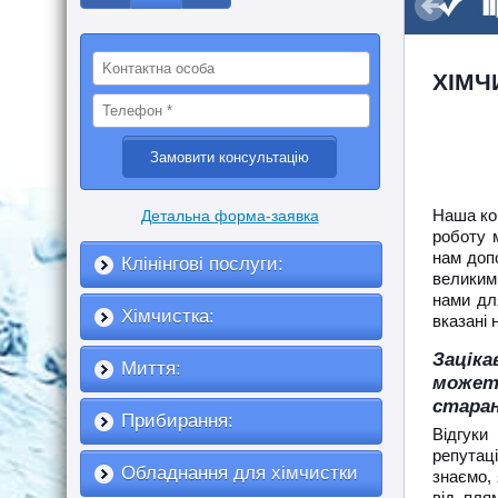
ХІМЧ
Наша ком
Детальна форма-заявка
роботу 
нам доп
Клінінгові послуги:
великим 
нами дл
Хімчистка:
вказані н
Заціка
Миття:
может
старан
Прибирання:
Відгуки
репутаці
Обладнання для хімчистки
знаємо, 
від пля