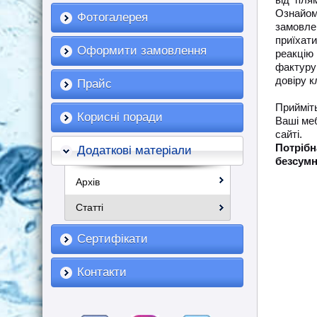
Ознайомт
Фотогалерея
замовлен
приїхати
Оформити замовлення
реакцію
фактуру 
довіру к
Прайс
Прийміть
Корисні поради
Ваші ме
сайті.
Потрібн
Додаткові матеріали
безсумн
Архів
Статті
Сертифікати
Контакти