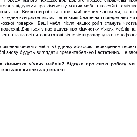
еся з відгуками про хімчистку м'яких меблів на сайті і сміли
ня у нас. Виконати роботи готові найближчим часом ми, наші фа
 в будь-який район міста. Наша хімія безпечна і попередньо ми
 кожної поверхні. Ваші меблі після наших робіт стануть чисти
поверхні. Дивіться у нас відгуки про хімчистку м'яких меблів н
лієнтів та на всі питання готові відповісти розгорнуто в телефонн
 рішення оновити меблі в будинку або офісі перевіреним і ефек
блі знову будуть виглядати презентабельно і естетично. Не зв
а хімчистка м'яких меблів? Відгуки про свою роботу ми 
івно залишитеся задоволені.