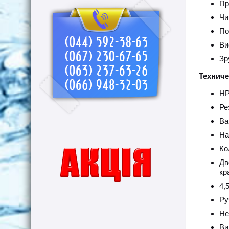
Пр
Чи
По
Ви
Зр
Технич
НР
Ре
Ва
На
Ко
Дв
кр
4,
Ру
Не
Ви