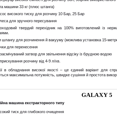
га машини 33 кг (плюс штанга)
сос високого тиску для розчину 10 Бар, 25 Бар
леса для зручного пересування
оходовий твердий перехідник на 100% виготовлений із нержав
аями.
м шлангу для розчинення й вакууму (можлива установка 15-метр
чки для перенесення
засмічуваний затвор для звільнення відсіку із брудною водою
прискування розчину від 4-9 л/хв.
ції в обладнання високої якості – це єдиний варіант для сп
ться максимальна потужність, швидке сушіння й простота викор
GАLAXY 5
йна машина екстракторного типу
сокий тиск для глибокого очищення