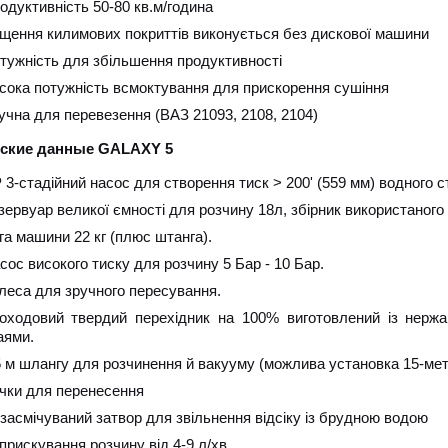
одуктивність 50-80 кв.м/година
щення килимових покриттів виконується без дискової машини
тужність для збільшення продуктивності
сока потужність всмоктування для прискорення сушіння
учна для перевезення (ВАЗ 21093, 2108, 2104)
еские данные GАLAXY 5
 3-стадійний насос для створення тиск > 200' (559 мм) водного 
зервуар великої ємності для розчину 18л, збірник використаного
га машини 22 кг (плюс штанга).
сос високого тиску для розчину 5 Бар - 10 Бар.
леса для зручного пересування.
оходовий твердий перехідник на 100% виготовлений із нержав
аями.
5 м шлангу для розчинення й вакууму (можлива установка 15-ме
чки для перенесення
засмічуваний затвор для звільнення відсіку із брудною водою
прискування розчину від 4-9 л/хв.