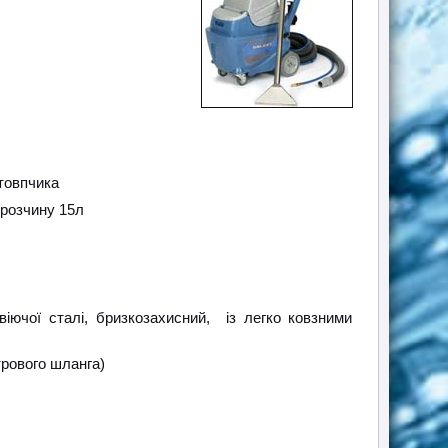
стовпчика
 розчину 15л
іючої сталі, бризкозахисний, із легко ковзними
трового шланга)