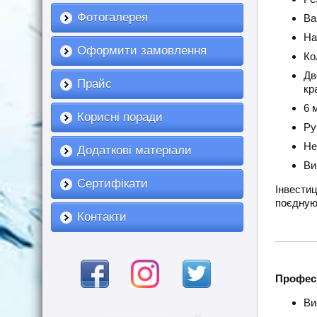
Фотогалерея
Ва
На
Оформити замовлення
Ко
Дв
Прайс
кр
6 
Корисні поради
Ру
Не
Додаткові матеріали
Ви
Сертифікати
Інвести
поєдную
Контакти
Професі
Ви