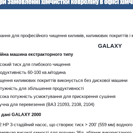
ання для професійного чищення килимів, килимових покриттів і
GALAXY
йна машина екстракторного типу
сокий тиск для глибокого чищення
одуктивність 60-100 кв.м/година
щення килимових покриттів виконується без дискової машини
тужність для збільшення продуктивності
сока потужність усмоктування для прискорення сушіння
учна для перевезення (ВАЗ 21093, 2108, 2104)
і дані GАLAXY 2000
2 НР 3-стадійний насос, що створює тиск > 200' (559 мм) водного
зервуар високої ємності для розчину 36л, збірник використаного