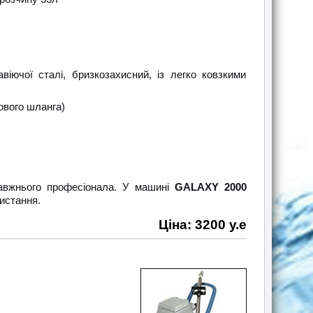
іючої сталі, бризкозахисний, із легко ковзкими
ового шланга)
равжнього професіонала. У машині
GАLAXY 2000
истання.
Ціна: 3200 у.е