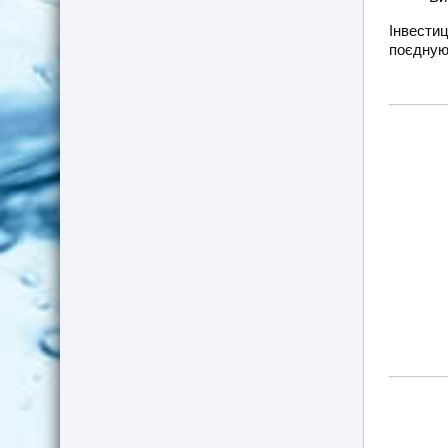
Інвести
поєдную