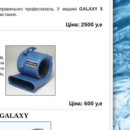
 справжнього професіонала. У машині
GАLAXY 5
истання.
Ціна: 2500 у.е
в,
ня
ля
н,
Ціна: 600 у.е
ів GALAXY