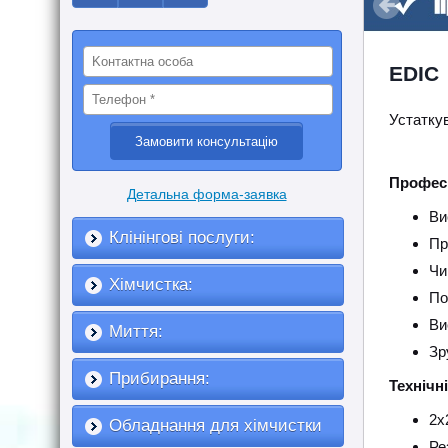
EDIC
Устаткув
Професі
Детальна форма-заявка
Ви
Клінінгові послуги:
Пр
Чи
Хімчистка:
По
Ви
Миття:
Зр
Прибирання:
Технічн
2х
Обладнання для хімчистки
Ре