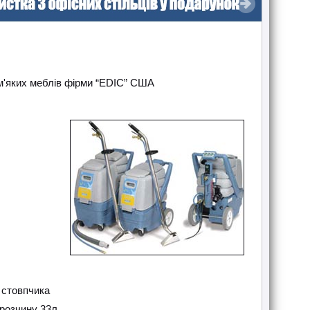
 м'яких меблів фірми “EDIC” США
 стовпчика
 розчину 33л