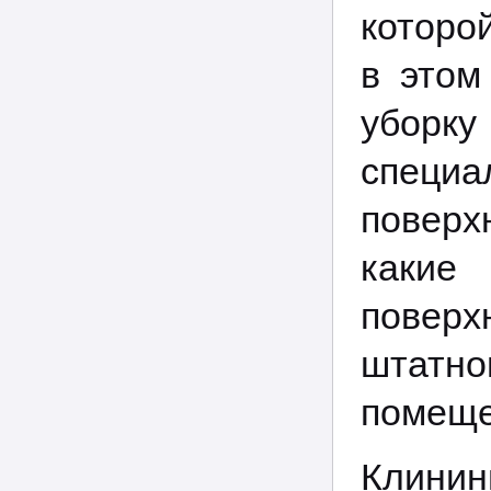
которо
в этом
уборк
специ
поверх
каки
повер
штатно
помеще
Клинин