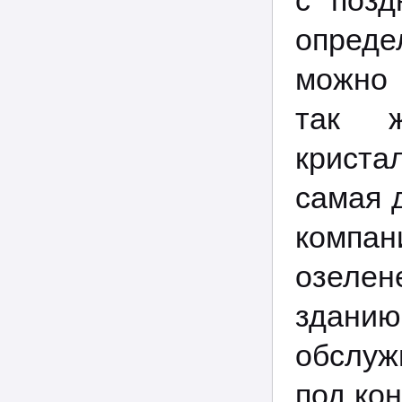
с позд
опреде
можно 
так ж
криста
самая 
компа
озелен
зданию
обслуж
под ко