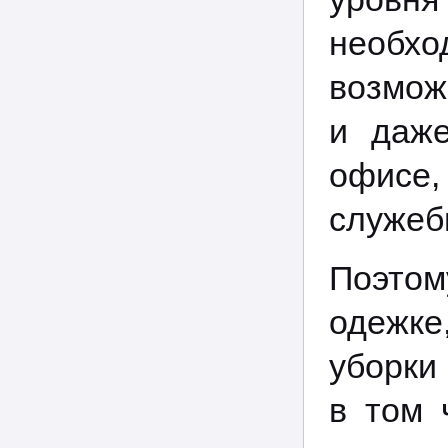
необх
возмож
и даже
офисе
служеб
Поэто
одежке,
уборки
в том 