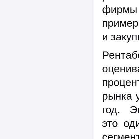
фирмы
пример
и заку
Рентаб
оцени
процен
рынка 
год. Э
это од
сегмен