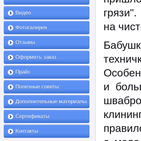
грязи"
Видео
на чист
Фотогалерея
Бабушк
Отзывы
техни
Оформить заказ
Особен
Прайс
и боль
Полезные советы
шваб
Дополнительные материалы
клинин
Сертификаты
правило
Контакты