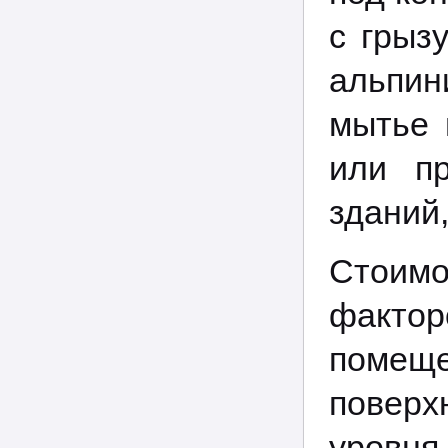
с грыз
альпин
мытье 
или пр
зданий
Стоимо
факто
помеще
поверх
уровня