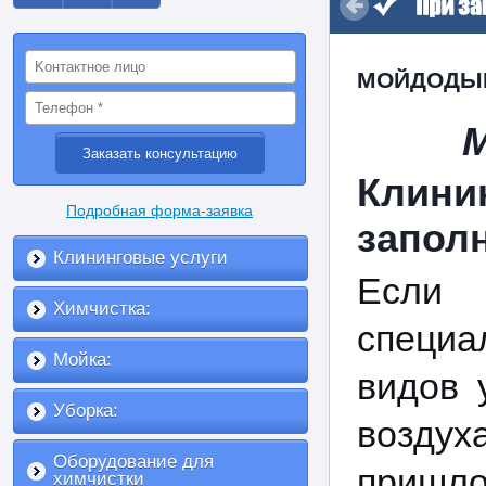
МОЙДОДЫР
Клин
Подробная форма-заявка
запол
Клининговые услуги
Если
Химчистка:
специа
Мойка:
видов 
Уборка:
воздух
Оборудование для
пришл
химчистки