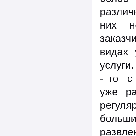
различ
них н
заказч
видах 
услуги
- то 
уже р
регул
боль
развл