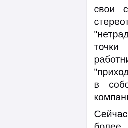
свои 
стер
"нетра
точки
работ
"прихо
в соб
компан
Сейчас
более