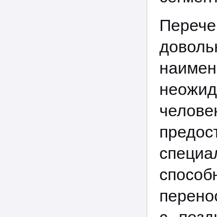
Перече
довол
наимен
неожи
челов
предо
специа
способ
перено