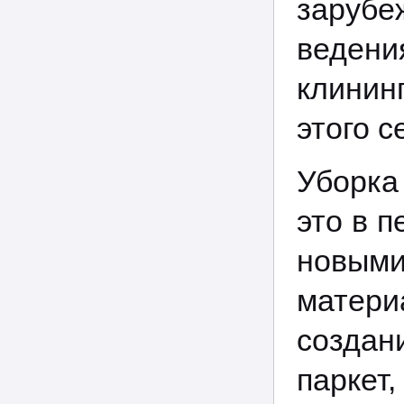
зарубе
ведени
клинин
этого с
Уборка
это в 
новым
матер
создан
парке