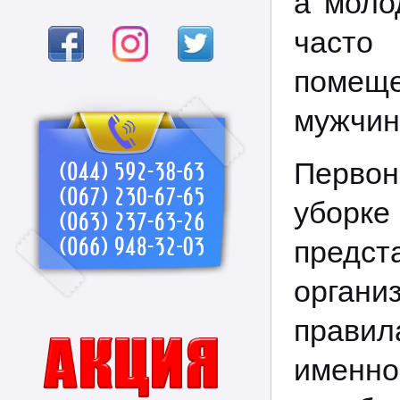
а моло
част
помещ
мужчин
Первон
уборк
предс
органи
правила
именн