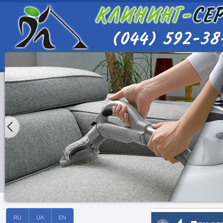
RU
UA
EN