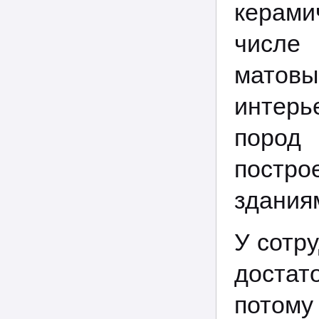
керами
числе
матов
интерь
пород
постр
здания
У сотр
достат
потому