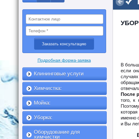
УБОР
Подробная форма-заявка
В больш
если он
Клининговые услуги
случаях
обращаю
Химчистка:
отвечал
После р
того, к
Мойка:
Поэтому
которая
Уборка:
именно 
и Вы ле
Оборудование для
химчистки