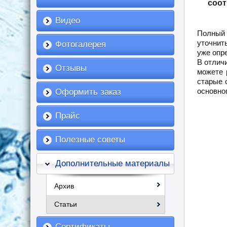
соот
Видео
Полный п
уточнит
Фотогалерея
уже опр
В отлич
Отзывы
можете 
старые 
основног
Оформить заказ
Прайс
Полезные советы
Дополнительные материалы
Архив
Статьи
Сертификаты