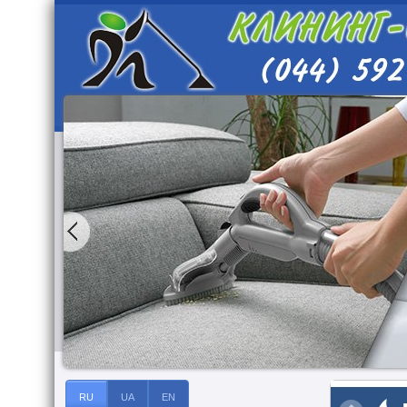
RU
UA
EN