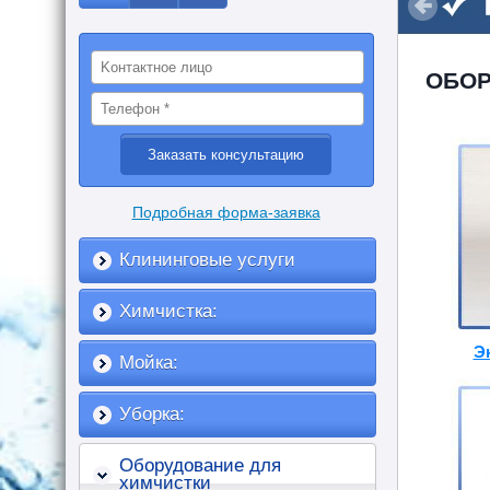
ОБОР
Подробная форма-заявка
Клининговые услуги
Химчистка:
Э
Мойка:
Уборка:
Оборудование для
химчистки