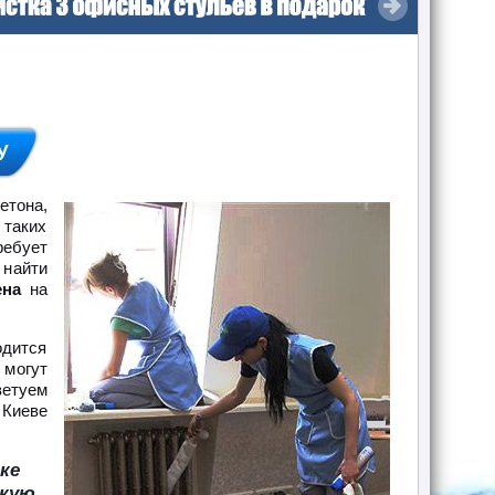
етона,
 таких
ребует
 найти
ена
на
одится
 могут
ветуем
 Киеве
ке
акую