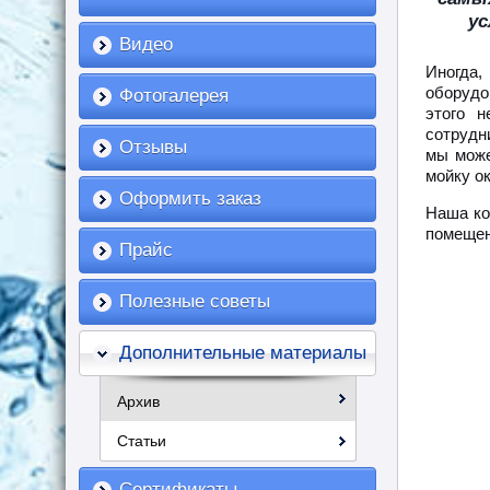
ус
Видео
Иногда,
оборудо
Фотогалерея
этого 
сотрудн
Отзывы
мы може
мойку о
Оформить заказ
Наша ко
помещен
Прайс
Полезные советы
Дополнительные материалы
Архив
Статьи
Сертификаты