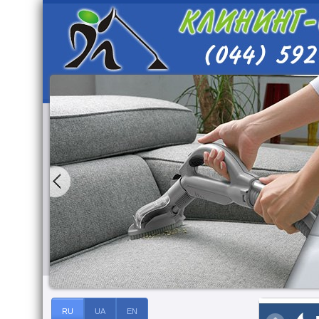
RU
UA
EN