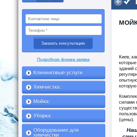
МОЙК
Киев, ка
Подробная форма-заявка
которые
зданий с
Клининговые услуги
регуляр
опытную
которую
Химчистка:
Комплек
Мойка:
силами 
существ
пользов
Уборка:
(цены).
Наш
Оборудование для
химчистки
самы