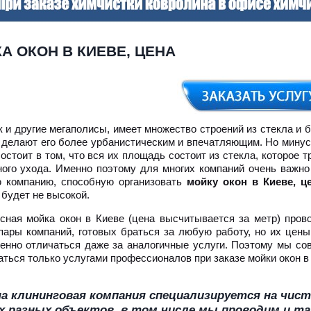
А ОКОН В КИЕВЕ, ЦЕНА
к и другие мегаполисы, имеет множество строений из стекла и б
 делают его более урбанистическим и впечатляющим. Но минус
остоит в том, что вся их площадь состоит из стекла, которое т
ного ухода. Именно поэтому для многих компаний очень важно
 компанию, способную организовать
мойку окон в Киеве, ц
 будет не высокой.
сная мойка окон в Киеве (цена высчитывается за метр) пров
пары компаний, готовых браться за любую работу, но их цены
енно отличаться даже за аналогичные услуги. Поэтому мы со
аться только услугами профессионалов при заказе мойки окон в
а клининговая компания специализируется на чист
х разных объектов, в том числе мы проводим и т