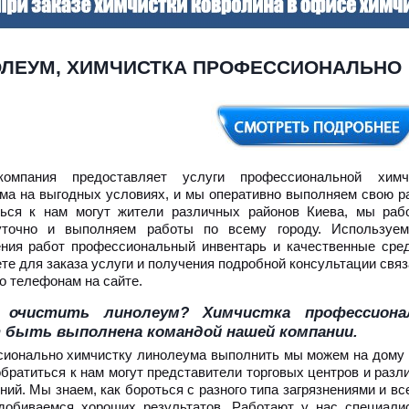
ЛЕУМ, ХИМЧИСТКА ПРОФЕССИОНАЛЬНО
омпания предоставляет услуги профессиональной химч
ма на выгодных условиях, и мы оперативно выполняем свою ра
ься к нам могут жители различных районов Киева, мы раб
суточно и выполняем работы по всему городу. Используе
ния работ профессиональный инвентарь и качественные сред
те для заказа услуги и получения подробной консультации связ
о телефонам на сайте.
 очистить линолеум? Химчистка профессиона
 быть выполнена командой нашей компании.
ионально химчистку линолеума выполнить мы можем на дому 
обратиться к нам могут представители торговых центров и разл
ий. Мы знаем, как бороться с разного типа загрязнениями и вс
добиваемся хороших результатов. Работают у нас специали