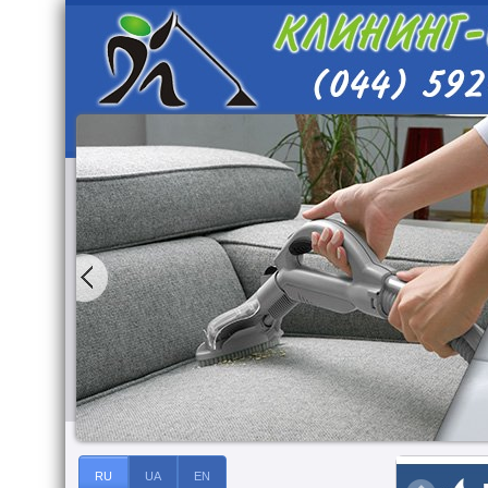
RU
UA
EN