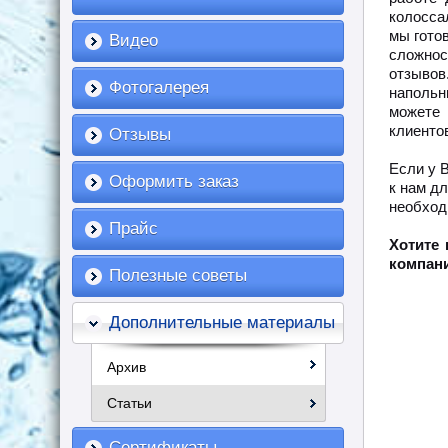
колосса
мы гото
Видео
сложнос
отзыво
Фотогалерея
напольн
можете 
клиенто
Отзывы
Если у 
Оформить заказ
к нам д
необход
Прайс
Хотите
компани
Полезные советы
Дополнительные материалы
Архив
Статьи
Сертификаты