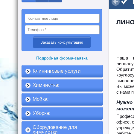
ЛИНО
Наша к
Подробная форма-заявка
линолеу
Обратит
Клининговые услуги
кругло
выполне
Химчистка:
Вы може
с нами п
Мойка:
Нужно
может
Уборка:
Професс
офисе, 
Оборудование для
учрежден
химчистки
работе 