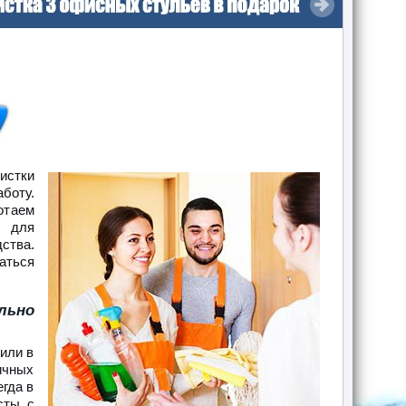
истки
боту.
отаем
м для
ства.
аться
льно
или в
ичных
егда в
сты с