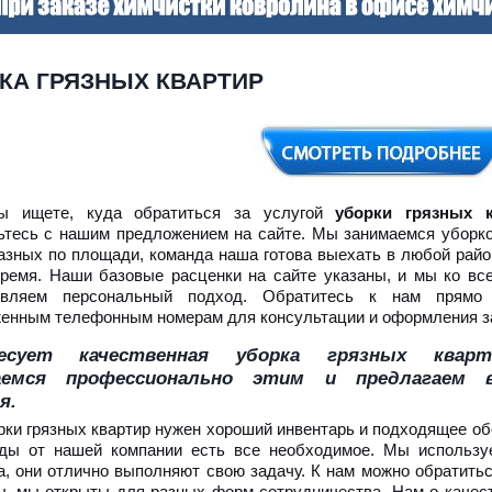
КА ГРЯЗНЫХ КВАРТИР
ы ищете, куда обратиться за услугой
уборки грязных к
ьтесь с нашим предложением на сайте. Мы занимаемся уборко
азных по площади, команда наша готова выехать в любой район
ремя. Наши базовые расценки на сайте указаны, и мы ко вс
твляем персональный подход. Обратитесь к нам прямо
енным телефонным номерам для консультации и оформления за
есует качественная уборка грязных ква
аемся профессионально этим и предлагаем 
я.
рки грязных квартир нужен хороший инвентарь и подходящее об
ды от нашей компании есть все необходимое. Мы использ
а, они отлично выполняют свою задачу. К нам можно обратитьс
ы, мы открыты для разных форм сотрудничества. Нам о качес