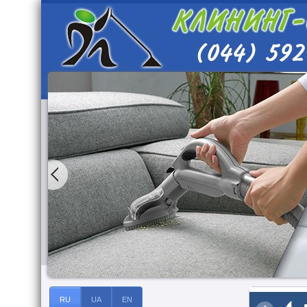
RU
UA
EN