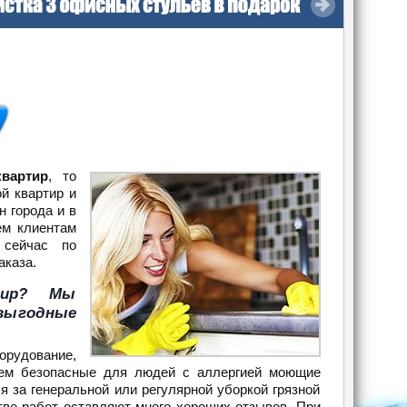
вартир
, то
й квартир и
 города и в
ем клиентам
 сейчас по
каза.
ртир? Мы
выгодные
орудование,
уем безопасные для людей с аллергией моющие
я за генеральной или регулярной уборкой грязной
тве работ оставляют много хороших отзывов. При