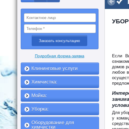
УБОР
Если В
Подробная форма-заявка
ознаком
домов р
Клининговые услуги
любое в
осущес
Химчистка:
предлож
Интер
Мойка:
заним
услови
Уборка:
Для убо
у коман
Оборудование для
средств
химчистки
квартир