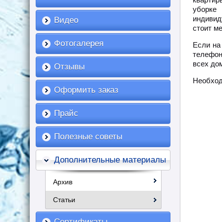
уборке
индивид
Видео
стоит м
Фотогалерея
Если на
телефон
всех дом
Отзывы
Необход
Оформить заказ
Прайс
Полезные советы
Дополнительные материалы
Архив
Статьи
Сертификаты