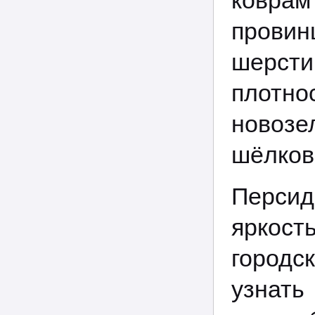
ковра
прови
шерст
плотно
новозе
шёлков
Персид
яркост
городс
узнать