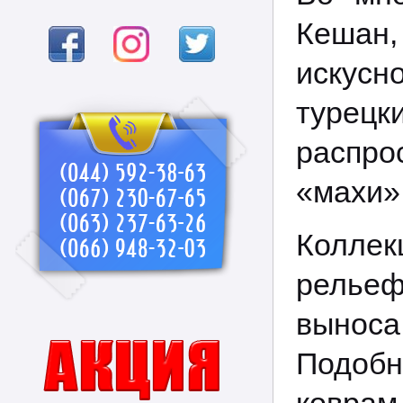
Кешан
искусн
турецк
распр
«махи»
Коллек
релье
вынос
Подоб