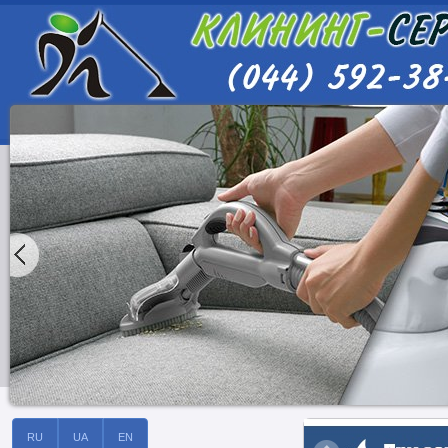
RU
UA
EN