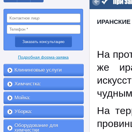
ИРАНСКИЕ
На про
Подробная форма-заявка
же ира
Клининговые услуги
искус
Химчистка:
чудным
Мойка:
На тер
Уборка:
прови
Оборудование для
химчистки