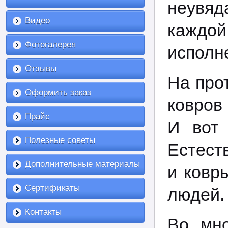
неувяд
Видео
каждой
Фотогалерея
исполн
Отзывы
На про
Оформить заказ
ковров
Прайс
И вот
Полезные советы
Естест
Дополнительные материалы
и ковр
Сертификаты
людей
Контакты
Во мно