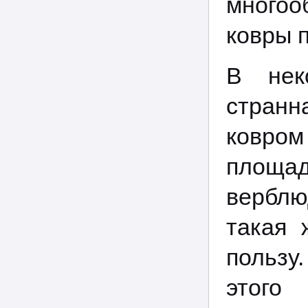
многоо
ковры 
В нек
странн
ковром
площа
верблю
такая 
пользу
этого