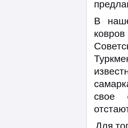
предла
В наше
ковров
Совет
Туркм
извес
самарк
свое 
отстаю
Для то